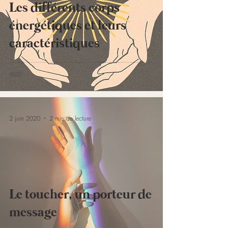
Les différents corps
énergétiques et leurs
caractéristiques
2 juin 2020
2 min de lecture
Le toucher, un porteur de
message