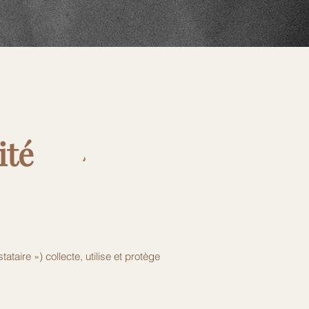
'
ité
taire ») collecte, utilise et protège