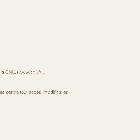
la CNIL (
www.cnil.fr
).
s contre tout accès, modification,