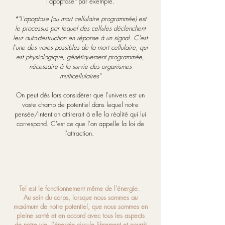
l'apoptose*par exemple.
*"L'apoptose (ou mort cellulaire programmée) est
le processus par lequel des cellules déclenchent
leur auto-destruction en réponse à un signal. C'est
l'une des voies possibles de la mort cellulaire, qui
est physiologique, génétiquement programmée,
nécessaire à la survie des organismes
multicellulaires"
On peut dès lors considérer que l'univers est un
vaste champ de potentiel dans lequel notre
pensée/intention attirerait à elle la réalité qui lui
correspond. C'est ce que l'on appelle la loi de
l'attraction.
Tel est le fonctionnement même de l'énergie.
Au sein du corps, lorsque nous sommes au
maximum de notre potentiel, que nous sommes en
pleine santé et en accord avec tous les aspects
de notre vie, l'énergie circule librement et nourrit