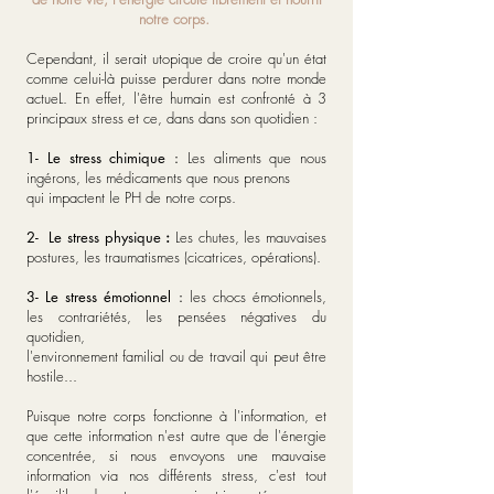
notre corps.
Cependant, il serait utopique de croire qu'un état
comme celui-là puisse perdurer dans notre monde
actueL. En effet, l'être humain est confronté à 3
principaux stress et ce, dans dans son quotidien :
1- Le stress chimique :
Les aliments que nous
ingérons, les médicaments que nous prenons
qui impactent le PH de notre corps.
2- Le stress physique
:
Les chutes, les mauvaises
postures, les traumatismes (cicatrices, opérations).
3- Le stress émotionnel :
les chocs émotionnels,
les contrariétés, les pensées négatives du
quotidien,
l'environnement familial ou de travail qui peut être
hostile...
Puisque notre corps fonctionne à l'information, et
que cette information n'est autre que de l'énergie
concentrée, si nous envoyons une mauvaise
information via nos différents stress, c'est tout