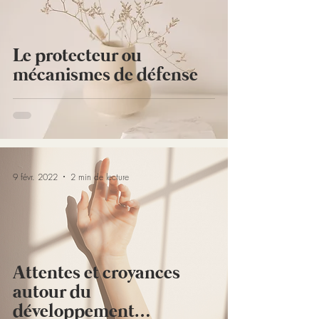
Le protecteur ou
mécanismes de défense
9 févr. 2022
2 min de lecture
Attentes et croyances
autour du
développement