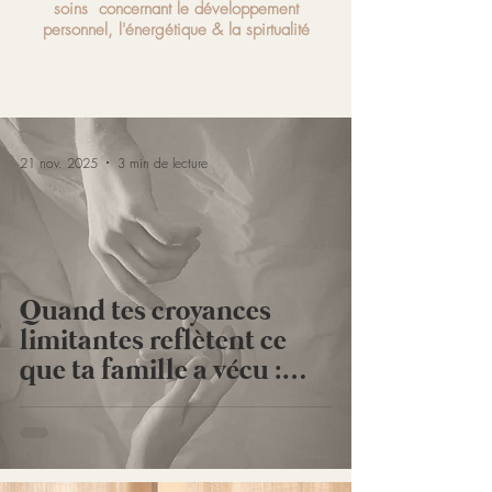
soins
concernant le développement
personnel, l'énergétique & la spirtu
alité
21 nov. 2025
3 min de lecture
Quand tes croyances
limitantes reflètent ce
que ta famille a vécu :
l’impact
transgénérationnel