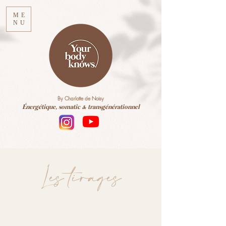
ME
NU
By Charlotte de Noisy
Énergétique, somatic & transgénérationnel
Les tirages