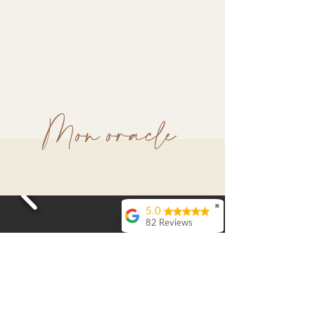
Mon oracle
✖
5.0
82 Reviews
Camille efzef
Je vous
recommande
vivement les soins
de Charlotte.C'est la
première fois que je